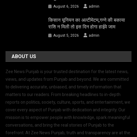
August 6, 2026
admin
किसान यूनियन का अल्टीमेटम,गन्ने की बकाया
राशि न मिली तो इस दिन होगा हाईवे जाम
August 5, 2026
admin
ABOUT US
Zee News Punjab is your trusted destination for the latest news,
views, and updates from Punjab and beyond. We are committed
to delivering accurate, unbiased, and timely information that
matters to our readers. From breaking headlines to in-depth
reports on politics, society, culture, sports, and entertainment, we
cover every aspect of Punjab with dedication and integrity. Our
mission is to empower people with knowledge, spark meaningful
conversations, and bring the real stories of Punjab to the
forefront. At Zee News Punjab, truth and transparency are at the