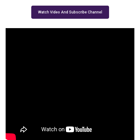
ਨਾਕਾ ਦੇਖ ਭਜਨ ਦੀ
ਕੋਸ਼ਿਸ਼ ਕਰਦੇ ਸਬ
Watch Video And Subscribe Channel
ਇੰਸਪੈਕਟਰ ਦੇ
ਮਾਰੀ ਟੱਕਰ