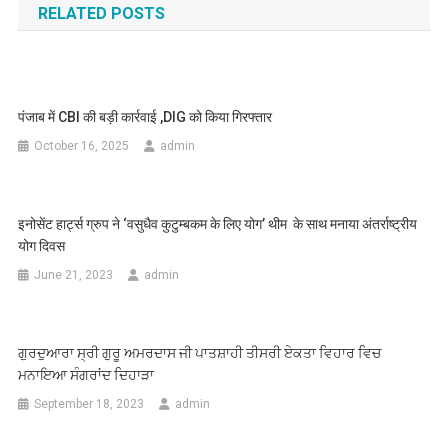
RELATED POSTS
पंजाब में CBI की बड़ी कार्रवाई ,DIG को किया गिरफ्तार
October 16, 2025
admin
इनोसेंट हार्ट्स ग्रुप ने ‘वसुधैव कुटुम्बकम के लिए योग’ थीम के साथ मनाया अंतर्राष्ट्रीय
योग दिवस
June 21, 2023
admin
ਗੁਰਦੁਆਰਾ ਸ੍ਰੀ ਗੁਰੂ ਅਮਰਦਾਸ ਜੀ ਪਾਤਸ਼ਾਹੀ ਤੀਸਰੀ ਏਕਤਾ ਵਿਹਾਰ ਵਿਚ
ਮਨਾਇਆ ਸੰਗਰਾਂਦ ਦਿਹਾੜਾ
September 18, 2023
admin