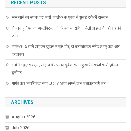
RECENT POSTS
रूस जाने का सपना पड़ा भारी, जालंधर के युवक ने सुनाई दर्दभरी दास्तान
किसान यूनियन का अल्टीमेटम,गन्ने की बकाया राशि न मिली तो इस दिन होगा हाईवे
जाम
जालंधर : 6 ताले तोड़कर दुकान में घुसे चोर, दो बार लौटकर समेट ले गए कैश और
दस्तावेज
इनोसेंट हार्ट्स स्कूल, लोहारां में सफलतापूर्वक संपन्न हुआ पीएसईबी गर्ल्स ज़ोनल
टूर्नामेंट
भार्गव कैंप फायरिंग का नया CCTV आया सामने,जान बचाकर भागे लोग
ARCHIVES
August 2026
July 2026