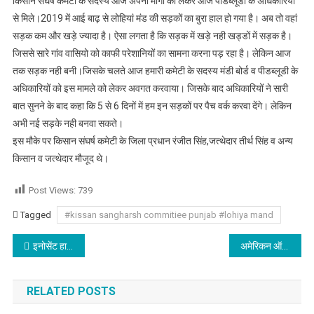
किसान संघर्ष कमेटी के सदस्य आज अपनी मांगों को लेकर आज पीडब्लूडी के अधिकारियों
अधिकारियों से
से मिले।2019 में आई बाढ़ से लोहियां मंड की सड़कों का बुरा हाल हो गया है। अब तो वहां
मिले किसान संघर्ष
सड़क कम और खड़े ज्यादा है। ऐसा लगता है कि सड़क में खड़े नही खड्डों में सड़क है।
कमेटी पंजाब के
जिससे सारे गांव वासियो को काफी परेशानियों का सामना करना पड़ रहा है। लेकिन आज
सदस्य
तक सड़क नही बनी।जिसके चलते आज हमारी कमेटी के सदस्य मंडी बोर्ड व पीडब्लूडी के
अधिकारियों को इस मामले को लेकर अवगत करवाया। जिसके बाद अधिकारियों ने सारी
बात सुनने के बाद कहा कि 5 से 6 दिनों में हम इन सड़कों पर पैच वर्क करवा देंगे। लेकिन
अभी नई सड़के नही बनवा सकते।
इस मौके पर किसान संघर्ष कमेटी के जिला प्रधान रंजीत सिंह,जत्थेदार तीर्थ सिंह व अन्य
किसान व जत्थेदार मौजूद थे।
Post Views:
739
Tagged
#kissan sangharsh commitiee punjab #lohiya mand
Post navigation
इनोसेंट हार्ट्स के विद्यार्थियों ने स्वच्छ, स्वस्थ, सशक्त भारत के तहत स्वच्छता की शपथ
अमेरिकन ऑन्कोलॉजी इंस्टीट्यूट (एओआई) ने चलाया प्रोस्टेट कैंसर जागरूकता अभियान
RELATED POSTS