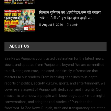
किसान यूनियन का अल्टीमेटम,गन्ने की बकाया
राशि न मिली तो इस दिन होगा हाईवे जाम
August 5, 2026
admin
ABOUT US
Zee News Punjab is your trusted destination for the latest news,
views, and updates from Punjab and beyond. We are committed
to delivering accurate, unbiased, and timely information that
matters to our readers. From breaking headlines to in-depth
reports on politics, society, culture, sports, and entertainment, we
cover every aspect of Punjab with dedication and integrity. Our
mission is to empower people with knowledge, spark meaningful
conversations, and bring the real stories of Punjab to the
forefront. At Zee News Punjab, truth and transparency are at the