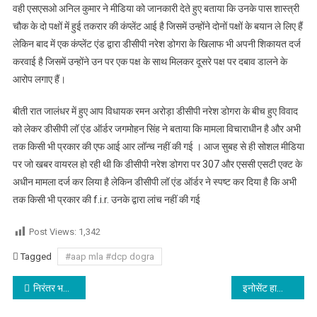
वही एसएसओ अनिल कुमार ने मीडिया को जानकारी देते हुए बताया कि उनके पास शास्त्री
चौक के दो पक्षों में हुई तकरार की कंप्लेंट आई है जिसमें उन्होंने दोनों पक्षों के बयान ले लिए हैं
लेकिन बाद में एक कंप्लेंट एंड द्वारा डीसीपी नरेश डोगरा के खिलाफ भी अपनी शिकायत दर्ज
करवाई है जिसमें उन्होंने उन पर एक पक्ष के साथ मिलकर दूसरे पक्ष पर दबाव डालने के
आरोप लगाए हैं।
बीती रात जालंधर में हुए आप विधायक रमन अरोड़ा डीसीपी नरेश डोगरा के बीच हुए विवाद
को लेकर डीसीपी लॉ एंड ऑर्डर जगमोहन सिंह ने बताया कि मामला विचाराधीन है और अभी
तक किसी भी प्रकार की एफ आई आर लॉन्च नहीं की गई । आज सुबह से ही सोशल मीडिया
पर जो खबर वायरल हो रही थी कि डीसीपी नरेश डोगरा पर 307 और एससी एसटी एक्ट के
अधीन मामला दर्ज कर लिया है लेकिन डीसीपी लॉ एंड ऑर्डर ने स्पष्ट कर दिया है कि अभी
तक किसी भी प्रकार की f.i.r. उनके द्वारा लांच नहीं की गई
Post Views:
1,342
Tagged
#aap mla #dcp dogra
Post navigation
निरंतर भजन, सेवा व सत्संग से भक्ति होती सुदृढ़ : नवजीत भारद्वाज
इनोसेंट हार्ट्स के विद्यार्थियों ने जिला स्तरीय मुकाबलों में बटोरे ढेरों पदक