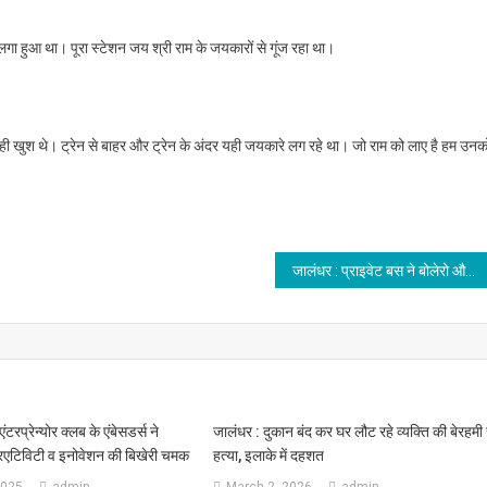
ा लगा हुआ था। पूरा स्टेशन जय श्री राम के जयकारों से गूंज रहा था।
त ही खुश थे। ट्रेन से बाहर और ट्रेन के अंदर यही जयकारे लग रहे था। जो राम को लाए है हम उनक
जालंधर : प्राइवेट बस ने बोलेरो और ट्रैक्टर ट्राली को मारी टक्कर, पढ़े
एंटरप्रेन्योर क्लब के एंबेसडर्स ने
जालंधर : दुकान बंद कर घर लौट रहे व्यक्ति की बेरहमी 
क्रिएटिविटी व इनोवेशन की बिखेरी चमक
हत्या, इलाके में दहशत
2025
admin
March 2, 2026
admin