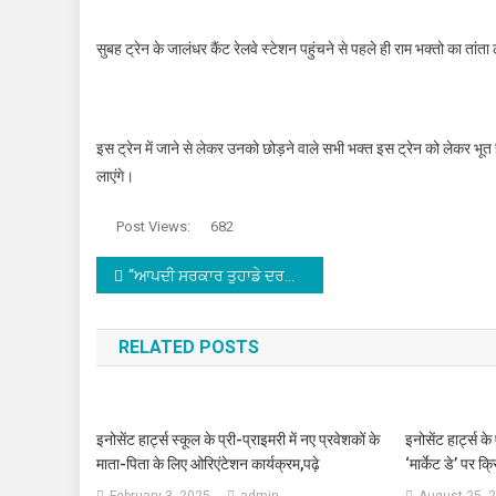
सुबह ट्रेन के जालंधर कैंट रेलवे स्टेशन पहुंचने से पहले ही राम भक्तो का तांत
इस ट्रेन में जाने से लेकर उनको छोड़ने वाले सभी भक्त इस ट्रेन को लेकर भू
लाएंगे।
Post Views:
682
Post navigation
“ਆਪਦੀ ਸਰਕਾਰ ਤੁਹਾਡੇ ਦਰਬਾਰ” ਕੈਂਪ ਤੋਂ ਬਾਅਦ ਆਪਸ ਵਿਚ ਭਿੜੇ ਵਰਕਰਾਂ ਵਿਚ ਖੂਨੀ ਟਕਰਾਵ,ਵਿਧਾਇਕ ਅਰੋੜਾ ਨੇ ਘਾਯਲ ਵਰਕਰ ਨੂੰ ਪਹੁੰਚਾਇਆ ਅਸਪ੍ਤਾਲ,ਦੇਖੋ ਵੀਡੀਓ
RELATED POSTS
इनोसेंट हार्ट्स स्कूल के प्री-प्राइमरी में नए प्रवेशकों के
इनोसेंट हार्ट्स के 
माता-पिता के लिए ओरिएंटेशन कार्यक्रम,पढ़े
‘मार्केट डे’ पर 
February 3, 2025
admin
August 25, 