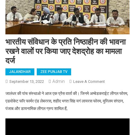
भारतीय संविधान के प्रति निष्ठाहीन की भावना
रखने वालों पर किया जाए देशद्रोह का मामला
दर्ज
JALANDHAR
ZEE PUNJAB TV
Admin
September 13, 2022
Leave A Comment
On भारतीय
संविधान के प्रति
जालंधर की पांच संस्थाओ ने आज एक प्रैस वार्ता की। जिनमे अम्बेडकराईट लीगल फोरम,
निष्ठाहीन की
एडवोकेट फॉर फार्मर एंड लेबररस, शहीद भगत सिंह यगं लायरस फोरम, मुस्लिम संगठन,
भावना रखने वालों
पंजाब और डायनामिक लीगल ग्रुप शामिल हैं,
पर किया जाए
देशद्रोह का
मामला दर्ज