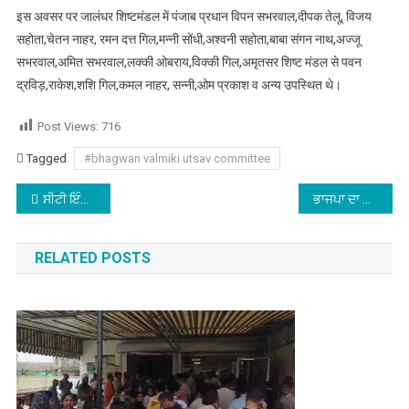
इस अवसर पर जालंधर शिष्टमंडल में पंजाब प्रधान विपन सभरवाल,दीपक तेलू, विजय
सहोता,चेतन नाहर, रमन दत्त गिल,मन्नी सोंधी,अश्वनी सहोता,बाबा संगन नाथ,अज्जू
सभरवाल,अमित सभरवाल,लक्की ओबराय,विक्की गिल,अमृतसर शिष्ट मंडल से पवन
द्रविड़,राकेश,शशि गिल,कमल नाहर, सन्नी,ओम प्रकाश व अन्य उपस्थित थे।
Post Views:
716
Tagged
#bhagwan valmiki utsav committee
Post navigation
ਸੀਟੀ ਇੰਸਟੀਚਿਊਟ ਆਫ ਹੋਟਲ ਮੈਨੇਜਮੈਂਟ ਵਿਖੇ ਕਰਵਾਇਆ ਗਿਆ “ਦ ਕਿਚਨ ਸਟਾਰ”
ਭਾਜਪਾ ਦਾ ਫੁੱਲ ਛੱਡਕੇ ਫੜਿਆ ਆਪ ਦਾ ਝਾੜੂ
RELATED POSTS