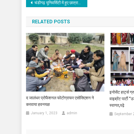
Post navigation
चंडीगढ़ यूनिवर्सिटी में हुए छात्राओं की वीडियो वायरल मामले में आप युवा नेता मनदीप ने की कड़ी निंदा
RELATED POSTS
इनोसेंट हार्ट्स ग्
द जालंधर प्रोफैशनल फोटोग्राफर एसोसिएशन ने
वाइब्रेंट पार्टी 
करवाया हवनयज्ञ
स्वागत,पढ़े
January 1, 2023
admin
September 