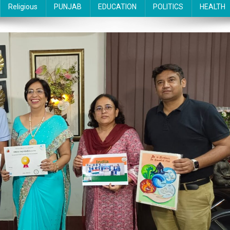
Religious
PUNJAB
EDUCATION
POLITICS
HEALTH