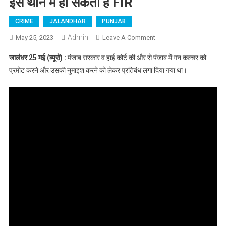
इस थाने में हो सकती है FIR
CRIME
JALANDHAR
PUNJAB
Admin
May 25, 2023
Leave A Comment
On जालंधर : मशहूर पंजाबी
सिंगरों की बड़ी मुश्किलें, इस
जालंधर 25 मई (ब्यूरो) :
पंजाब सरकार व हाई कोर्ट की और से पंजाब में गन कल्चर को
थाने में हो सकती है FIR
प्रमोट करने और उसकी नुमाइश करने को लेकर प्रतिबंध लगा दिया गया था।