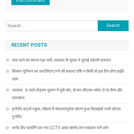
Search for:
RECENT POSTS
रूस जाने का सपना पड़ा भारी, जालंधर के युवक ने सुनाई दर्दभरी दास्तान
किसान यूनियन का अल्टीमेटम,गन्ने की बकाया राशि न मिली तो इस दिन होगा हाईवे
जाम
जालंधर : 6 ताले तोड़कर दुकान में घुसे चोर, दो बार लौटकर समेट ले गए कैश और
दस्तावेज
इनोसेंट हार्ट्स स्कूल, लोहारां में सफलतापूर्वक संपन्न हुआ पीएसईबी गर्ल्स ज़ोनल
टूर्नामेंट
भार्गव कैंप फायरिंग का नया CCTV आया सामने,जान बचाकर भागे लोग