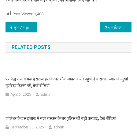
Post Views:
1,408
Post navigation
इनोसेंट हार्ट्स स्कूल में डेंटल चेॅकअप कैंप में हुई बच्चों के दाँतों की जाँच
25 ਨਵੰਬਰ ਦੇ ਨਗਰ ਕੀਰਤਨ ਦੀਆਂ ਤਿਆਰੀਆਂ ਲਈ ਪ੍ਰਸਾਸ਼ਨ ਪੱਬਾਂ ਭਾਰ, ਪ੍ਰਬੰਧਕਾਂ ਨਾਲ ਗੁਰਦੁਆਰਾ ਦੀਵਾਨ ਅਸਥਾਨ ਵਿਚ ਹੋਈ ਮੀਟਿੰਗ
RELATED POSTS
प्रसिद्ध राज गायक हंसराज हंस के घर शोक व्यक्त करने पहुंचे डेरा सत्संग ब्यास के मुखी
गुरविंदर ढिल्लों जी, देखें वीडियो
April 6, 2025
admin
जालंधर के इस इलाके में नशा तस्कर के घर पुलिस की बड़ी करवाई, देखें वीडियो
September 30, 2025
admin