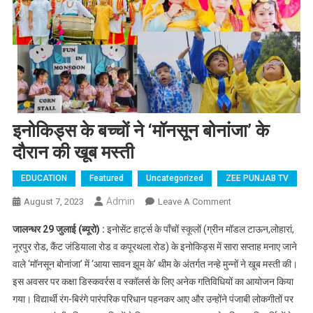
इनोकिड्स के बच्चों ने ‘मॉनसून बोनांजा’ के
दौरान की खूब मस्ती
EDUCATION
Featured
Uncategorized
ZEE PUNJAB TV
Admin
August 7, 2023
Leave A Comment
On इनोकिड्स के बच्चों ने
‘मॉनसून बोनांजा’ के दौरान
जालन्धर 29 जुलाई (ब्यूरो) :
इनोसेंट हार्ट्स के पाँचों स्कूलों (ग्रीन मॉडल टाऊन,लोहारां,
की खूब मस्ती
नूरपुर रोड, कैंट जंडियाला रोड व कपूरथला रोड) के इनोकिड्स में सारा सप्ताह मनाए जाने
वाले ‘मॉनसून बोनांजा’ में ‘आया सावन झूम के’ थीम के अंतर्गत नन्हे मुन्नों ने खूब मस्ती की।
इस अवसर पर कक्षा डिस्कवर्रस व स्कॉलर्स के लिए अनेक गतिविधियों का आयोजन किया
गया। विद्यार्थी रंग-बिरंगे पारंपरिक परिधान पहनकर आए और उन्होंने पंजाबी लोकगीतों पर