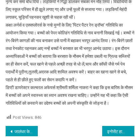
नृत्य कर समां बाँध दिया। लड़कियों ने गिद्धा डालकर सबका मन मोह लिया। विद्यार्थियों के
लिए स्कूल परिसर में ही झूले लगाए गए और उन्हें फूलों से सजाया गया। लड़कियाँ मेहंदी
लगाकर, चूड़ियाँ पहनकर खुशी से चहक रही थीं।
कक्षा लर्नर्स व एक्सप्लोरर्स के नन्हे मुन्नों के लिए ‘पिटर पैटर रेन ड्रॉप्स’ गतिविधि का
आयोजन किया गया। बच्चों को पेपर फोल्डिंग गतिविधि से नाव बनानी सिखाई गई। बच्चों ने
रंग-बिरंगे कागज़ों की नाव बनाकर उसे पानी में बहाकर भरपूर आनंद लिया। रंग-बिरंगे छातों
तथा रेनकोट पहनकर आए नन्हें बच्चों ने बरसात का भी भरपूर आनंद उठाया। इस दौरान
अध्यापिकाओं ने बच्चों को बताया कि बरसात के मौसम में हमेशा उबली या ग्रिल्ड सब्जियों
का ही सेवन करें, फल खाने से पहले अच्छी तरह से धो लें,चाय और कॉफी जैसे गर्म पेय
पदार्थों में पुदीना,तुलसी,अदरक आदि शामिल अवश्य करें। बाहर का खाना खाने से बचे,
पहले से ही छीले हुए फलों का सेवन कदापि न करें।
डिप्टी डायरेक्टर कल्चरल अफेयर्स श्रीमती शर्मिला नाकरा ने कहा कि इस बारिश के मौसम
में बच्चों को अपने स्वास्थ्य का ध्यान अवश्य रखना चाहिए। उन्होंने यह भी कहा कि ऐसी
गतिविधियों को करवाने का उद्देश्य बच्चों को अपनी संस्कृति से जोड़ना है।
Post Views:
846
Post navigation
जालंधर के भानू पठानिया ने जीता बैंच प्रेस और डेडलिफ़्ट में स्वर्ण पदक
इनोसेंट हार्ट्स द्वारा रखवाए गए ‘श्री अखंड पाठ साहिब’ की संपूर्णता