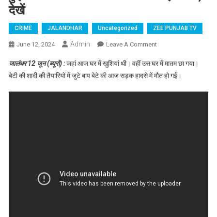
देखें
CRIME
JALANDHAR
Uncategorized
ZEE PUNJAB TV
Admin
June 12, 2024
Leave A Comment
On जालंधर : नकोदर
रोड पर हुए दर्दनाक
जालंधर 12 जून (ब्यूरो) :
जहां आज घर में खुशियां थी। वहीं उस घर में मातम छा गया।
हादसे में हुई बाप – बेटे
बेटी की शादी की तैयारियों में जुटे बाप बेटे की आज सड़क हादसे में मौत हो गई।
की मौत की CCTV आई
सामने, देखें