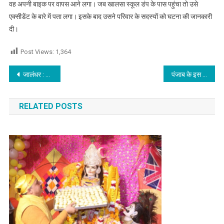
वह अपनी बाइक पर वापस आने लगा। जब खालसा स्कूल डंप के पास पहुंचा तो उसे
एक्सीडेंट के बारे में पता लगा। इसके बाद उसने परिवार के सदस्यों को घटना की जानकारी
दी।
Post Views:
1,364
Post navigation
जालंधर : Sethi Complex के बाद GST भवन की बिल्डिंग में लगी भयानक आग, पढ़े
पंजाब के इस शहर में Vande Bharat ट्रेन पर हुआ पथराव, देखें वीडियो
RELATED POSTS